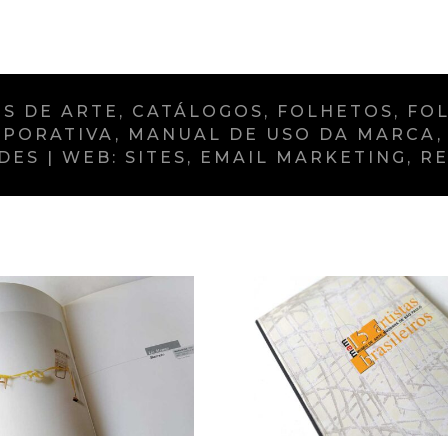
S DE ARTE, CATÁLOGOS, FOLHETOS, FOL
ORPORATIVA, MANUAL DE USO DA MARCA,
S | WEB: SITES, EMAIL MARKETING, RE